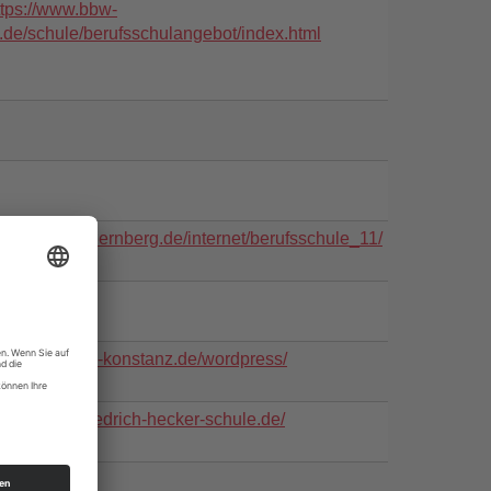
ttps://www.bbw-
v.de/schule/berufsschulangebot/index.html
ttps://www.nuernberg.de/internet/berufsschule_11/
ttp://www.zgk-konstanz.de/wordpress/
ttps://www.friedrich-hecker-schule.de/