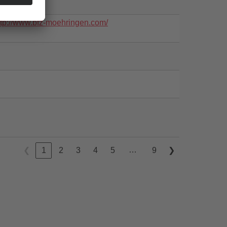
ttp://www.bfz-moehringen.com/
…
❮
1
2
3
4
5
9
❯