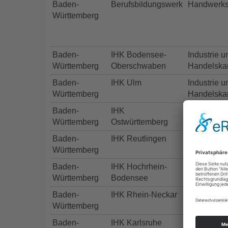
Baden-
Berufsbildungswerk
Handwerk
Württemberg
Baden-
IHK Bodensee-
Industrie u
Württemberg
Oberschwaben
Handelska
Baden-
IHK Ulm
Industrie u
Württemberg
Handelska
Baden-
IHK
Industrie u
Württemberg
Ostwürttemberg
Handelska
Baden-
IHK Reutlingen
Industrie u
Württemberg
Handelska
Baden-
IHK Hochrhein-
Industrie u
Württemberg
Bodensee
Handelska
Baden-
IHK Rhein-Neckar
Industrie u
Württemberg
Handelska
Baden-
IHK Karlsruhe
Industrie u