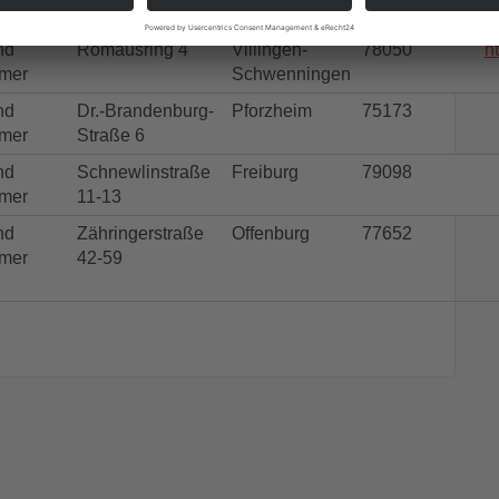
mer
nd
Romäusring 4
Villingen-
78050
h
mer
Schwenningen
nd
Dr.-Brandenburg-
Pforzheim
75173
mer
Straße 6
nd
Schnewlinstraße
Freiburg
79098
mer
11-13
nd
Zähringerstraße
Offenburg
77652
mer
42-59