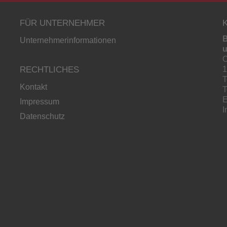
FÜR UNTERNEHMER
B
Unternehmerinformationen
u
O
RECHTLICHES
1
T
Kontakt
T
E
Impressum
I
Datenschutz