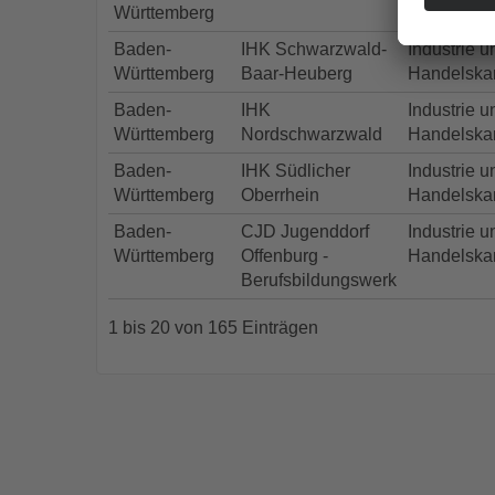
Württemberg
Handelska
Baden-
IHK Schwarzwald-
Industrie u
Württemberg
Baar-Heuberg
Handelska
Baden-
IHK
Industrie u
Württemberg
Nordschwarzwald
Handelska
Baden-
IHK Südlicher
Industrie u
Württemberg
Oberrhein
Handelska
Baden-
CJD Jugenddorf
Industrie u
Württemberg
Offenburg -
Handelska
Berufsbildungswerk
1 bis 20 von 165 Einträgen