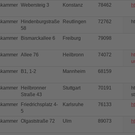
skammer
Webersteig 3
Konstanz
78462
h
skammer
Hindenburgstraße
Reutlingen
72762
h
58
skammer
Bismarckallee 6
Freiburg
79098
skammer
Allee 76
Heilbronn
74072
h
u
skammer
B1, 1-2
Mannheim
68159
skammer
Heilbronner
Stuttgart
70191
h
Straße 43
st
skammer
Friedrichsplatz 4-
Karlsruhe
76133
h
5
skammer
Olgaststraße 72
Ulm
89073
h