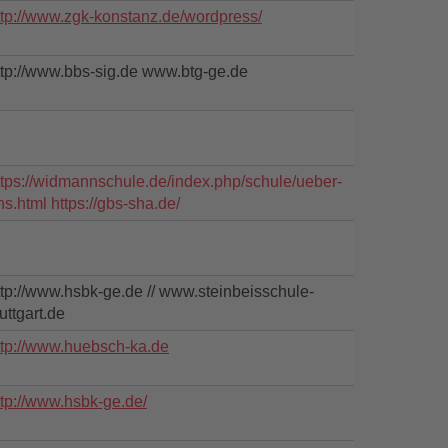
ttp://www.zgk-konstanz.de/wordpress/
ttp://www.bbs-sig.de www.btg-ge.de
ttps://widmannschule.de/index.php/schule/ueber-
ns.html https://gbs-sha.de/
ttp://www.hsbk-ge.de // www.steinbeisschule-
uttgart.de
ttp://www.huebsch-ka.de
ttp://www.hsbk-ge.de/