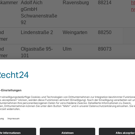
skammer
Adolf Aich
Ravensburg
88214
h
gGmbH
r
Schwanenstraße
92
nd
Lindenstraße 2
Weingarten
88250
mer
nd
Olgastraße 95-
Ulm
89073
mer
101
nd
Ludwig-Erhard-
Heidenheim
89520
h
mer
Straße 1
nd
Ernst-Simon-
Tübigen
72072
mer
Straße 10
nd
Reichenauerstr.
Konstanz
78467
h
mer
21
nd
L 1, 2
Mannheim
68161
h
mer
nd
Lammstr. 13-17
Karlsruhe
76133